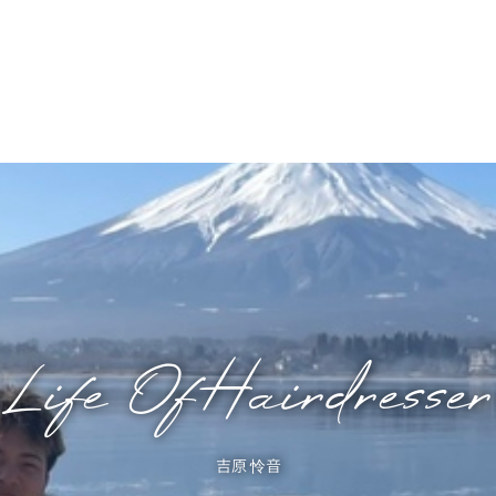
Life Of Hairdresser
吉原 怜音