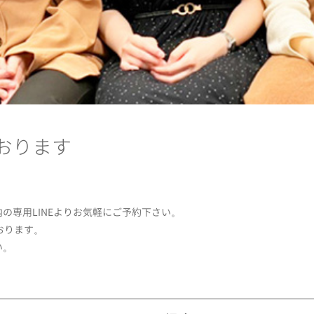
おります
の専用LINEよりお気軽にご予約下さい。
おります。
い。
official
hair