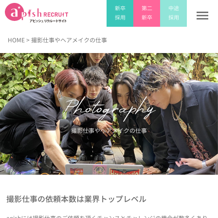
新卒
新卒
第二
第二
中途
中途
menu
採用
採用
新卒
新卒
採用
採用
HOME
> 撮影仕事やヘアメイクの仕事
Photography
撮影仕事やヘアメイクの仕事
撮影仕事の依頼本数は業界トップレベル