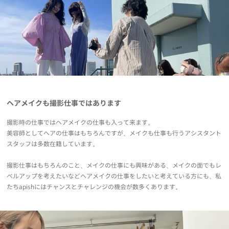
ヘアメイクも撮影仕事ではあります
撮影時の仕事ではヘアメイクの仕事も入って来ます。
美容師としてへアの仕事はもちろんですが、メイクも仕事も行うアシスタント
official
hair
スタッフは多数在籍しています。
撮影仕事はもちろんのこと、メイクの仕事にも興味がある、メイクの面でもレ
ベルアップを考えたいなどヘアメイクの仕事をしたいと考えている方にも、私
たちapishにはチャンスとチャレンジの機会が数多くあります。