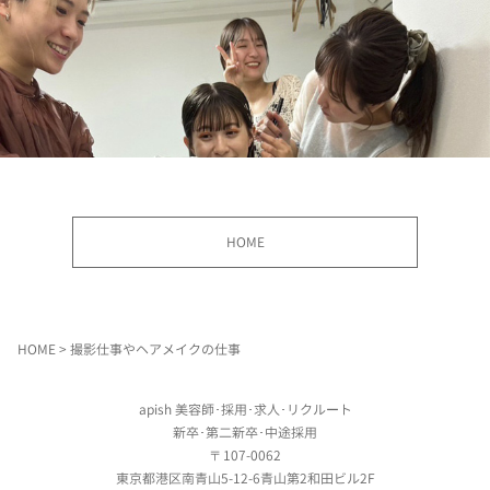
HOME
HOME
> 撮影仕事やヘアメイクの仕事
apish 美容師･採用･求人･リクルート
新卒･第二新卒･中途採用
〒107-0062
東京都港区南青山5-12-6青山第2和田ビル2F