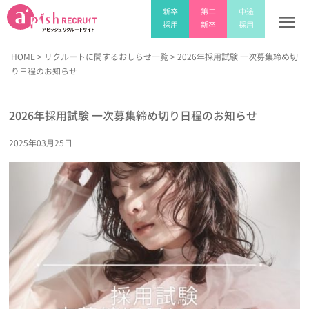
新卒
新卒
第二
第二
中途
中途
menu
採用
採用
新卒
新卒
採用
採用
HOME
>
リクルートに関するおしらせ一覧
> 2026年採用試験 一次募集締め切
り日程のお知らせ
2026年採用試験 一次募集締め切り日程のお知らせ
2025年03月25日